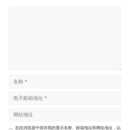
评
论
名
称
电
子
邮
网
箱
站
地
地
在此浏览器中保存我的显示名称、邮箱地址和网站地址，以