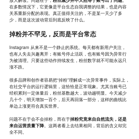
放大解读。问题在于，
粉丝减少并不天然等于账号出了问题
。
在多数情况下，它更像是平台生态自我调整的结果，也是内容
关系重新分配的表现。真正值得关注的，不是某一天少了多
少，而是这次波动背后到底反映了什么。
掉粉并不罕见，反而是平台常态
Instagram 从来不是一个静止的系统。每天都有新用户关注，
也有人失去兴趣离开；有账号停止活跃，也有账号因为异常行
为被清理。只要这些动作持续发生，粉丝数字就不可能永远只
涨不跌。
很多品牌和创作者容易把“掉粉”理解成一次异常事件，实际上，
在社交平台的运行逻辑里，这恰恰是正常现象。尤其当账号已
经积累到一定体量后，粉丝基数越大，波动越明显。今天减少
几十个，明天增加一百个，后天再回落一部分，这样的曲线比
单边上涨更符合真实世界。
问题不在于会不会掉粉，而在于
掉粉究竟来自自然流失，还是
来自运营质量下降
。这两者看上去结果相同，背后的含义却完
全不同。