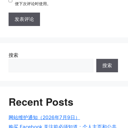
址
址
便下次评论时使用。
A
l
t
e
搜索
r
搜索
n
a
t
i
v
Recent Posts
e
:
网站维护通知（2026年7月9日）
购买 Facebook 关注前必须知道：个人主页和公共