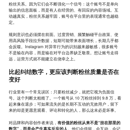
粉丝关系。因为它们会不断强化一个信号：这个账号不是单向
输出的信息面板，而是有人在经营的、有回应的内容场域。互
动越真实，粉丝关系越牢固，账号在平台里的表现通常也越稳
定。
规则意识也必须摆在前面。过度营销、频繁触碰平台政策、使
用高风险手段拉升数据，短期可能带来表面增长，长期几乎都
会反噬。Instagram 对异常行为的识别越来越敏感，很多账号
不是输在内容，而是输在对平台边界缺乏敬畏。想让账号走得
远，运营方式就不能建立在侥幸之上。
比起纠结数字，更应该判断粉丝质量是否在
变好
行业里有一个常见误区：只要粉丝减少，就把它视为负面信
号。这个判断太粗糙了。一个账号从 10 万粉丝掉到 9.8 万，看
起来像在退步；可如果流失的是长期不互动的无效用户，留下
来的却是更愿意观看、评论和转化的人，那么这未必是坏事。
对品牌和内容创作者来说，
有价值的粉丝从来不是“挂在那里的
数字”，而是会产生真实反应的人
。他们会停留，会互动，会记