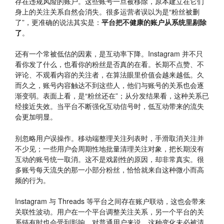
存在违规风险的账户。这些账号一旦被移除，原本建立在它们
身上的关注关系自然会消失。很多运营者误以为是“粉丝被删
了”，更准确的说法其实是：
平台把不健康的账户从系统里剔除
了
。
还有一个常被低估的因素，是互动率下降。Instagram 并不只
看你发了什么，也看你的粉丝是否真的在看。长期不点赞、不
评论、不观看内容的关注者，在算法眼里价值会越来越低。久
而久之，账号内容触达不到这些人，他们与账号的关系也会逐
渐变弱。表面上看，是“粉丝还在”；从分发结果看，这种关系已
经接近失效。当平台不断强化互动信号时，低互动带来的流失
会更加明显。
别忽略用户误操作。移动端整理关注列表时，手滑取消关注并
不少见；一些用户会周期性地批量清理关注对象，把长期没有
互动的账号统一取消。这不是戏剧性的原因，却非常真实。很
多账号每天流失的那一小部分粉丝，恰恰就来自这种微小而高
频的行为。
Instagram 与 Threads 等平台之间存在账户联动，这也会带来
关联性波动。用户在一个平台调整关注关系，另一个平台的关
系链有时也会受到影响。对普通用户来说，这种变化未必被清