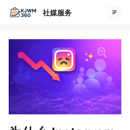
跳
社媒服务
至
菜
内
容
单