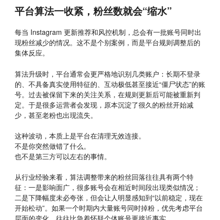
平台算法一收紧，粉丝数就会“缩水”
每当 Instagram 更新推荐和风控机制，总会有一批账号同时出
现粉丝减少的情况。这不是个别案例，而是平台规则调整后的
集体反应。
算法升级时，平台通常会更严格地识别几类账户：长期不登录
的、不具备真实使用特征的、互动极低甚至接近“僵尸状态”的账
号。过去被保留下来的关注关系，在规则更新后可能被重新判
定。于是很多运营者会发现，原本沉淀了很久的粉丝开始减
少，甚至老粉也出现流失。
这种波动，本质上是平台在清理无效连接。
不是你突然做错了什么。
也不是第三方可以左右的事情。
从行业经验来看，算法调整带来的粉丝回落往往具有两个特
征：一是影响面广，很多账号会在相近时间段出现类似情况；
二是下降幅度未必夸张，但会让人明显感知到“以前稳定，现在
开始松动”。如果一个时期内大量账号同时掉粉，优先考虑平台
层面的变化，往往比急着怀疑个体账号更接近事实。